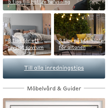
5 tips till bättre belysning
8 tips för ett
3 tips på utemöbler
mysigt sovrum
för altanen
Till alla inredningstips
Möbelvård & Guider