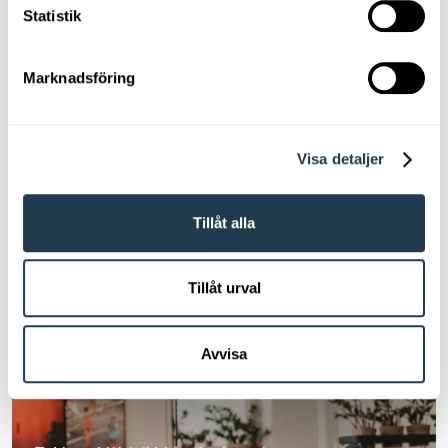
Statistik
Kampanjer
Marknadsföring
Till alla kampanjer
Visa detaljer
Inredningstips
Tillåt alla
Tillåt urval
Avvisa