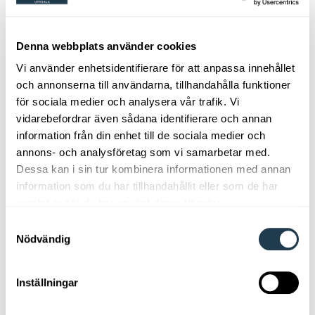
Om oss
Denna webbplats använder cookies
Vi använder enhetsidentifierare för att anpassa innehållet
Em home bassortiment
och annonserna till användarna, tillhandahålla funktioner
för sociala medier och analysera vår trafik. Vi
vidarebefordrar även sådana identifierare och annan
information från din enhet till de sociala medier och
Varumärken
annons- och analysföretag som vi samarbetar med.
Dessa kan i sin tur kombinera informationen med annan
information som du har tillhandahållit eller som de har
samlat in när du har använt deras tjänster.
Sovrum
Samtyckesval
Nödvändig
Utemöbler
Inställningar