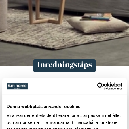
Inredningstips
Vi har samlat inspiration och
bra tips om inredning till
Denna webbplats använder cookies
hemmet här. Dessa guider och
Vi använder enhetsidentifierare för att anpassa innehållet
artiklar kan vara till hjälp och
och annonserna till användarna, tillhandahålla funktioner
inspiration när du ska göra val