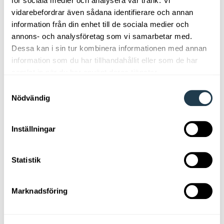
för sociala medier och analysera vår trafik. Vi
och fatta beslut om din
vidarebefordrar även sådana identifierare och annan
information från din enhet till de sociala medier och
inredning hemma hos dig.
annons- och analysföretag som vi samarbetar med.
Dessa kan i sin tur kombinera informationen med annan
information som du har tillhandahållit eller som de har
samlat in när du har använt deras tjänster.
Samtyckesval
Nödvändig
Inställningar
8 tips för ett mysigt sovrum
Statistik
Marknadsföring