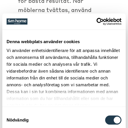
för bästa resultat. När
möblerna tvättas, använd
kraftig svamp (tex Scotch-Brite
grön), såpa och vatten. Skölj
med vatten. Använd aldrig
Denna webbplats använder cookies
högtryckstvätt vid rengöring av
Vi använder enhetsidentifierare för att anpassa innehållet
möblerna, då riskerar man
och annonserna till användarna, tillhandahålla funktioner
skada träfibrerna. Smuts kan
för sociala medier och analysera vår trafik. Vi
vidarebefordrar även sådana identifierare och annan
dra till sig mögel. Om möblerna
information från din enhet till de sociala medier och
blivit angripna av
annons- och analysföretag som vi samarbetar med.
alger/svartmögel kan de behöva
Dessa kan i sin tur kombinera informationen med annan
information som du har tillhandahållit eller som de har
behandlas med mögeltvätt eller
samlat in när du har använt deras tjänster.
liknande för att få bort och
Samtyckesval
bleka missfärgningen. Skölj väl.
Nödvändig