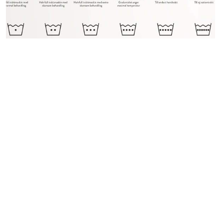
Tvättr
för dun