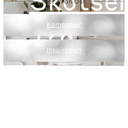
Mer Från Oss
Trä
Kampanjer
Inspiration
Möbelvård & guider
Materia
Tjänster