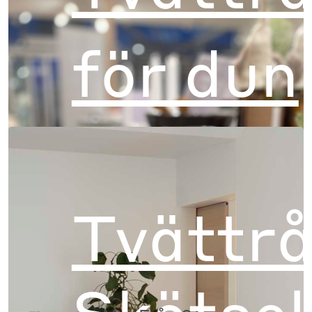
för dun
Tvättr
Skötsel