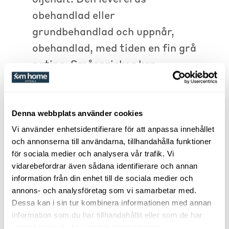
obehandlad eller
grundbehandlad och uppnår,
obehandlad, med tiden en fin grå
patina. Småsprickor kan
uppkomma genom åren. Dessa
kommer och går beroende på
luftfuktigheten. De är dock helt
Denna webbplats använder cookies
utan betydelse för möblernas
Vi använder enhetsidentifierare för att anpassa innehållet
och annonserna till användarna, tillhandahålla funktioner
hållbarhet.
för sociala medier och analysera vår trafik. Vi
vidarebefordrar även sådana identifierare och annan
Åtgärda fiberresning med
information från din enhet till de sociala medier och
sandpapper
annons- och analysföretag som vi samarbetar med.
Dessa kan i sin tur kombinera informationen med annan
Teaken kan, vid de första
information som du har tillhandahållit eller som de har
kontakterna med regn/fukt,
samlat in när du har använt deras tjänster.