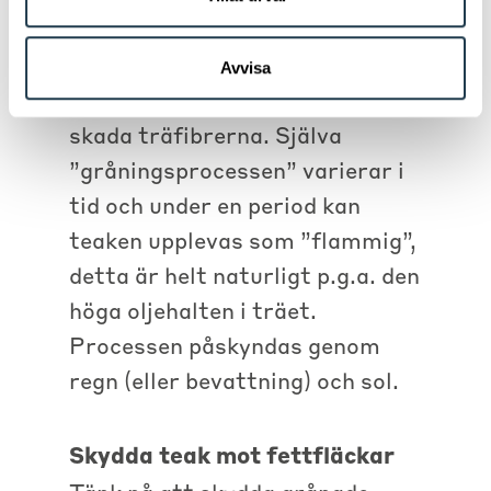
200). Använd aldrig
högtryckstvätt vid rengöring av
Avvisa
möblerna, då riskerar man
skada träfibrerna. Själva
”gråningsprocessen” varierar i
tid och under en period kan
teaken upplevas som ”flammig”,
detta är helt naturligt p.g.a. den
höga oljehalten i träet.
Processen påskyndas genom
regn (eller bevattning) och sol.
Skydda teak mot fettfläckar