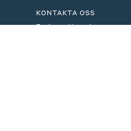
KONTAKTA OSS
Em home Uppsala
Sylveniusgatan 7,
Uppsala
018-65 13 00
info.uppsala@emhome.se
Kontaktformulär
KUNDTJÄNST