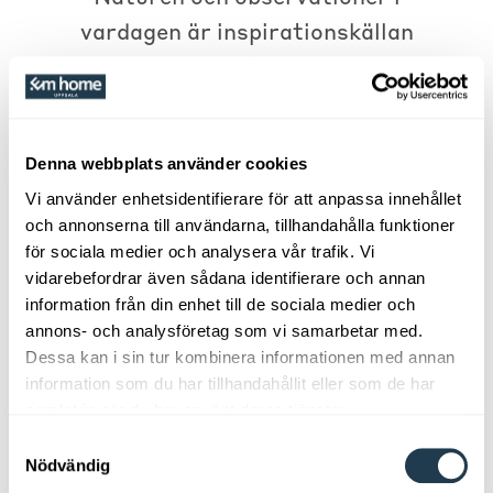
vardagen är inspirationskällan
när vi skapar våra produkter.
Deras två grundläggande
värden är förtroende och
Denna webbplats använder cookies
respekt. Dorbien är inte bara
Vi använder enhetsidentifierare för att anpassa innehållet
ett företag; De är ett team av
och annonserna till användarna, tillhandahålla funktioner
erfarna proffs från
för sociala medier och analysera vår trafik. Vi
sängbranschen och de har ett
vidarebefordrar även sådana identifierare och annan
information från din enhet till de sociala medier och
särskilt öga för sport. Nu
annons- och analysföretag som vi samarbetar med.
kanske du undrar vad det har
Dessa kan i sin tur kombinera informationen med annan
med sängar att göra? En del av
information som du har tillhandahållit eller som de har
samlat in när du har använt deras tjänster.
tekniken som används i
Samtyckesval
sportprodukter för bättre
Nödvändig
prestanda används också i