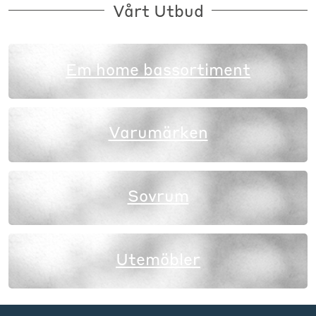
Vårt Utbud
Em home bassortiment
Varumärken
Sovrum
Utemöbler