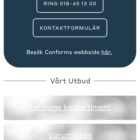
RING 018-65 13 00
KONTAKTFORMULÄR
Besök
Conform
s webbsida
här.
Vårt Utbud
Em home bassortiment
Varumärken