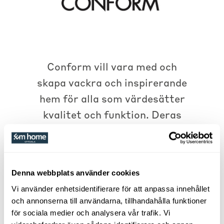
Conform vill vara med och
skapa vackra och inspirerande
hem för alla som värdesätter
kvalitet och funktion. Deras
dröm började i Holsbybrunn. En
liten, men inspirerande by i
naturskön miljö och med en rik
Denna webbplats använder cookies
historia. Med skandinavisk
Vi använder enhetsidentifierare för att anpassa innehållet
design i fokus adderar de sin
och annonserna till användarna, tillhandahålla funktioner
känsla för vad kunden önskar
för sociala medier och analysera vår trafik. Vi