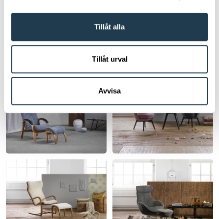
perfekt ställe att leta efter en
fåtölj som kompletterar din
Tillåt alla
hemmiljö.
Tillåt urval
Avvisa