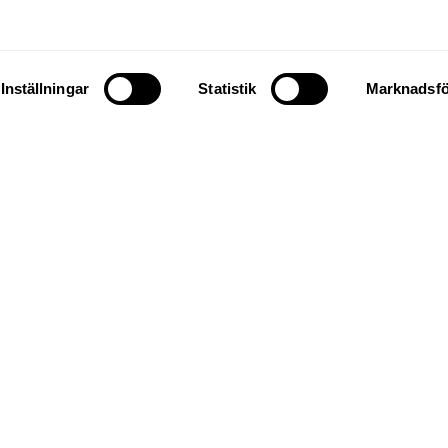
 slutligen gjort sitt så går materialet tillbaka in i kret
återuppstår i en ny form genom nästa generation.
Inställningar
Statistik
Marknadsfö
en till vår butik för att se hela vår
takta oss gärna om du har några frå
RING 018-65 13 00
KONTAKTFORMUL
Besök
Byarum
s webbsida
här.