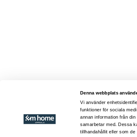
Denna webbplats använde
Byarums histor
blomstrande. 
Vi använder enhetsidentifie
sammanhang oc
funktioner för sociala medi
vilket har mång
annan information från din
tillstånd. Dess
samarbetar med. Dessa kan
utifrån en milj
tillhandahållit eller som d