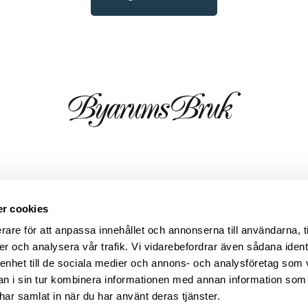
r cookies
ia sträcker sig över 60 år och fortfarande är företaget
De bär på en tradition av att tänka nytt och långsiktigt,
rare för att anpassa innehållet och annonserna till användarna, t
h former för sina möbler. Deras produkter tillverkas id
er och analysera vår trafik. Vi vidarebefordrar även sådana ident
a fördelar; det rostar inte, det väger mindre och är mindr
 enhet till de sociala medier och annons- och analysföretag som 
utom kan aluminium återvinnas om och om igen vilket är
 i sin tur kombinera informationen med annan information som
ösynpunkt. Alla produkter tål att stå ute i det nordiska 
e har samlat in när du har använt deras tjänster.