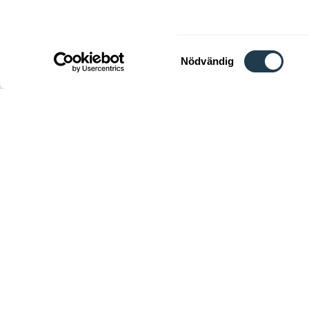
en produkt
Samtyckesval
Nödvändig
Välkomm
Kon