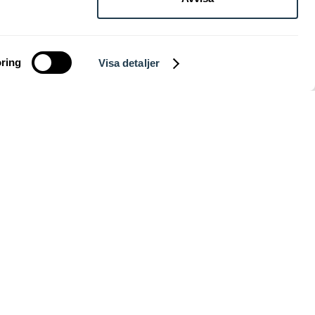
sloppet och
ring
Visa detaljer
t utbud.
gor.
ÄR