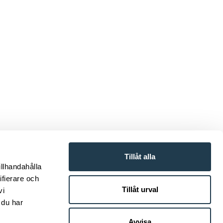
 nyskapande och
Tillåt alla
 att hitta nya
illhandahålla
ag i aluminium
ifierare och
e sprött i kallt
Tillåt urval
vi
 fantastiskt bra
 du har
klimatet och när
Avvisa